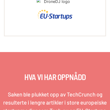
HVA VI HAR OPPNÅDD
Saken ble plukket opp av TechCrunch og
resulterte i lengre artikler i store europeiske