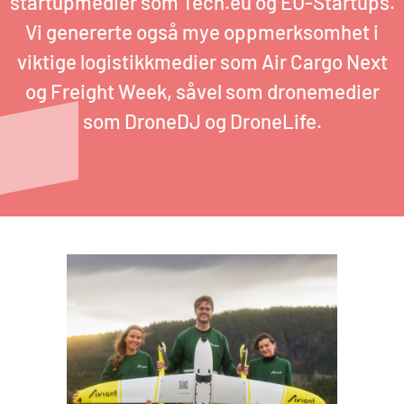
startupmedier som Tech.eu og EU-Startups.
Vi genererte også mye oppmerksomhet i
viktige logistikkmedier som Air Cargo Next
og Freight Week, såvel som dronemedier
som DroneDJ og DroneLife.